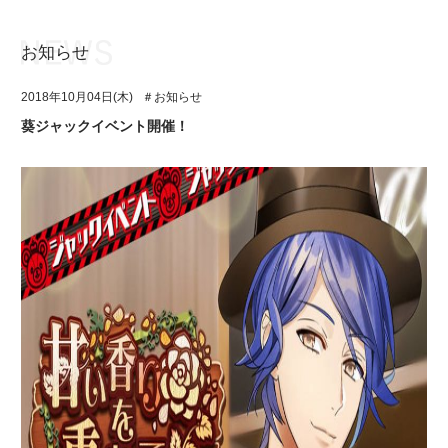
お知らせ
お知らせ
TOP
2018年10月04日(木)
＃お知らせ
アイ★チュウとは
お知らせ
葵ジャックイベント開催！
ユニット&キャラクター
アイ★チュウとは
アプリゲーム
ユニット&キャラクター
イベント・キャンペーン
アプリゲーム
ミュージック
イベント・キャンペーン
グッズ・本
ミュージック
ギャラリー
グッズ・本
ギャラリー