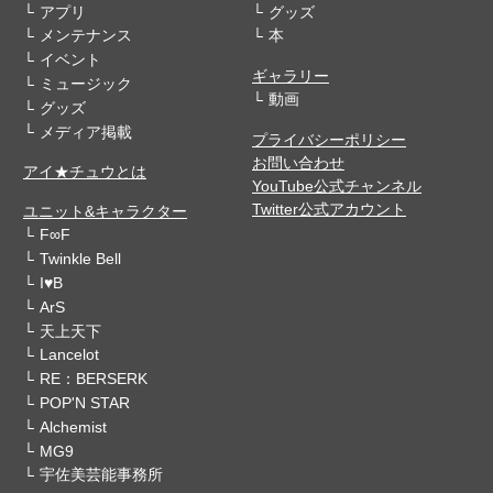
アプリ
グッズ
メンテナンス
本
イベント
ギャラリー
ミュージック
動画
グッズ
メディア掲載
プライバシーポリシー
お問い合わせ
アイ★チュウとは
YouTube公式チャンネル
Twitter公式アカウント
ユニット&キャラクター
F∞F
Twinkle Bell
I♥B
ArS
天上天下
Lancelot
RE：BERSERK
POP'N STAR
Alchemist
MG9
宇佐美芸能事務所