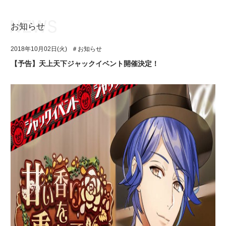
お知らせ
お知らせ
TOP
2018年10月02日(火)
＃お知らせ
アイ★チュウとは
お知らせ
【予告】天上天下ジャックイベント開催決定！
ユニット&キャラクター
アイ★チュウとは
アプリゲーム
ユニット&キャラクター
イベント・キャンペーン
アプリゲーム
ミュージック
イベント・キャンペーン
グッズ・本
ミュージック
ギャラリー
グッズ・本
ギャラリー