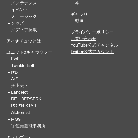
メンテナンス
本
イベント
ギャラリー
ミュージック
動画
グッズ
メディア掲載
プライバシーポリシー
お問い合わせ
アイ★チュウとは
YouTube公式チャンネル
Twitter公式アカウント
ユニット&キャラクター
F∞F
Twinkle Bell
I♥B
ArS
天上天下
Lancelot
RE：BERSERK
POP'N STAR
Alchemist
MG9
宇佐美芸能事務所
アプリゲーム