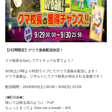
【2日間限定】ゲリラ楽曲配信決定！
クマ校長をGetしてアイチュウを育てよう！
9/29(土) 0時より特別ライブにてゲリラ楽曲を配信します！
ゲリラ楽曲は、リザルトにてクマ校長が排出される楽曲です！
配信期間：2018/9/29(土) 00:00～9/30(日) 23:59
□■配信曲■□
咲いては散る花のように：F∞F
ちょっとまってよ Give me a break!：ArS