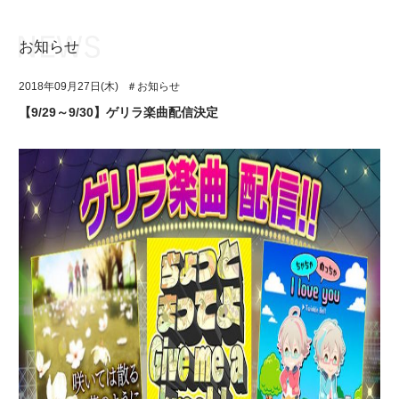
お知らせ
お知らせ
TOP
2018年09月27日(木)
＃お知らせ
アイ★チュウとは
お知らせ
【9/29～9/30】ゲリラ楽曲配信決定
ユニット&キャラクター
アイ★チュウとは
アプリゲーム
ユニット&キャラクター
イベント・キャンペーン
アプリゲーム
ミュージック
イベント・キャンペーン
グッズ・本
ミュージック
ギャラリー
グッズ・本
ギャラリー