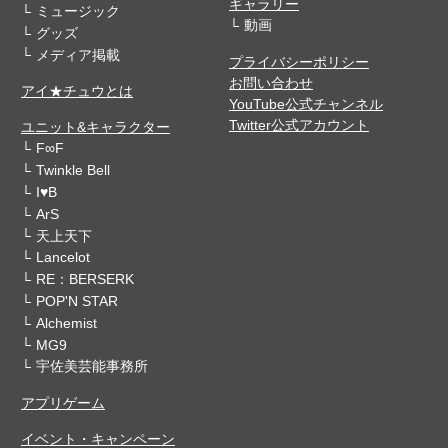
ギャラリー
ミュージック
動画
グッズ
メディア掲載
プライバシーポリシー
お問い合わせ
アイ★チュウとは
YouTube公式チャンネル
Twitter公式アカウント
ユニット&キャラクター
F∞F
Twinkle Bell
I♥B
ArS
天上天下
Lancelot
RE：BERSERK
POP'N STAR
Alchemist
MG9
宇佐美芸能事務所
アプリゲーム
イベント・キャンペーン