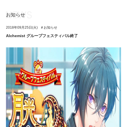
お知らせ
お知らせ
TOP
2018年09月25日(火)
＃お知らせ
アイ★チュウとは
お知らせ
Alchemist グループフェスティバル終了
ユニット&キャラクター
アイ★チュウとは
アプリゲーム
ユニット&キャラクター
イベント・キャンペーン
アプリゲーム
ミュージック
イベント・キャンペーン
グッズ・本
ミュージック
ギャラリー
グッズ・本
ギャラリー