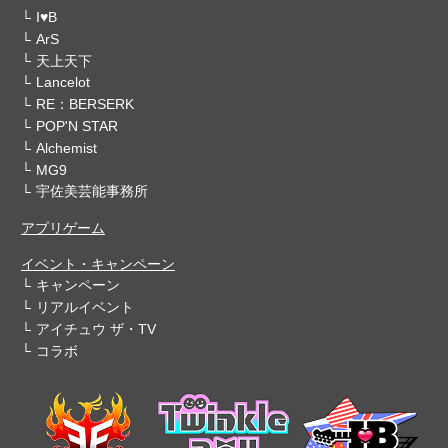
I♥B
ArS
天上天下
Lancelot
RE：BERSERK
POP'N STAR
Alchemist
MG9
宇佐美芸能事務所
アプリゲーム
イベント・キャンペーン
キャンペーン
リアルイベント
アイチュウ ザ・TV
コラボ