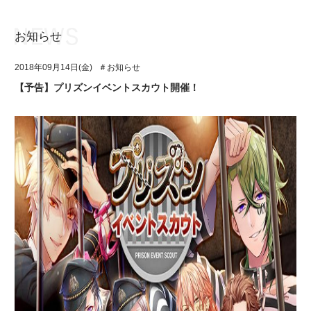
お知らせ
お知らせ
TOP
2018年09月14日(金)
＃お知らせ
アイ★チュウとは
お知らせ
【予告】プリズンイベントスカウト開催！
ユニット&キャラクター
アイ★チュウとは
アプリゲーム
ユニット&キャラクター
イベント・キャンペーン
アプリゲーム
ミュージック
イベント・キャンペーン
グッズ・本
ミュージック
ギャラリー
グッズ・本
ギャラリー