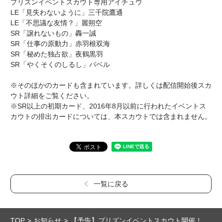
プリズンイベントスカウト専用アイチュウ
LE「見失わないように」三千院鷹通
LE「不思議な友情？」麗朔空
SR「譲れないもの」轟一誠
SR「仕事の原動力」赤羽根双海
SR「秘めた独占欲」夜鶴黒羽
SR「やくそくのしるし」バベル
※そのほかのカードも含まれています。詳しくは配信開始後スカ
ウト詳細をご覧ください。
※SR以上の初期カード、2016年8月以前に行われたイベントス
カウトの排出カードについては、本スカウトでは含まれません。
一覧に戻る
TOP
お知らせ
【予告】プリズンイベントスカウト開催！