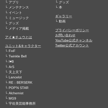
アプリ
グッズ
メンテナンス
本
イベント
ギャラリー
ミュージック
動画
グッズ
メディア掲載
プライバシーポリシー
お問い合わせ
アイ★チュウとは
YouTube公式チャンネル
Twitter公式アカウント
ユニット&キャラクター
F∞F
Twinkle Bell
I♥B
ArS
天上天下
Lancelot
RE：BERSERK
POP'N STAR
Alchemist
MG9
宇佐美芸能事務所