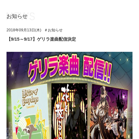
お知らせ
お知らせ
TOP
2018年09月13日(木)
＃お知らせ
アイ★チュウとは
お知らせ
【9/15～9/17】ゲリラ楽曲配信決定
ユニット&キャラクター
アイ★チュウとは
アプリゲーム
ユニット&キャラクター
イベント・キャンペーン
アプリゲーム
ミュージック
イベント・キャンペーン
グッズ・本
ミュージック
ギャラリー
グッズ・本
ギャラリー