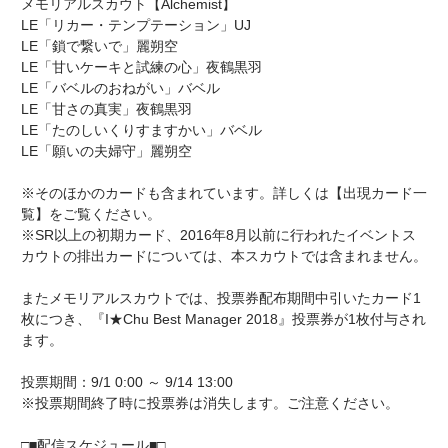
メモリアルスカウト【Alchemist】
LE「リカー・テンプテーション」UJ
LE「鎖で繋いで」麗朔空
LE「甘いケーキと試練の心」夜鶴黒羽
LE「バベルのおねがい」バベル
LE「甘さの真実」夜鶴黒羽
LE「たのしいくりすますかい」バベル
LE「願いの夫婦守」麗朔空
※そのほかのカードも含まれています。詳しくは【出現カード一
覧】をご覧ください。
※SR以上の初期カード、2016年8月以前に行われたイベントス
カウトの排出カードについては、本スカウトでは含まれません。
またメモリアルスカウトでは、投票券配布期間中引いたカード1
枚につき、『I★Chu Best Manager 2018』投票券が1枚付与され
ます。
投票期間：9/1 0:00 ～ 9/14 13:00
※投票期間終了時に投票券は消失します。ご注意ください。
□■配信スケジュール■□