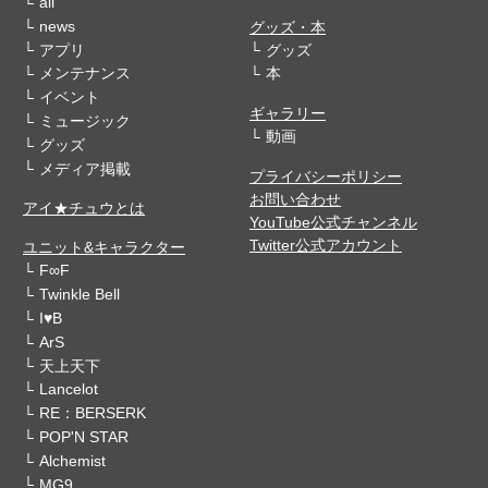
all
news
グッズ・本
アプリ
グッズ
メンテナンス
本
イベント
ギャラリー
ミュージック
動画
グッズ
メディア掲載
プライバシーポリシー
お問い合わせ
アイ★チュウとは
YouTube公式チャンネル
Twitter公式アカウント
ユニット&キャラクター
F∞F
Twinkle Bell
I♥B
ArS
天上天下
Lancelot
RE：BERSERK
POP'N STAR
Alchemist
MG9