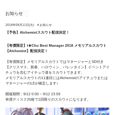
お知らせ
お知らせ
TOP
2018年09月11日(火)
＃お知らせ
アイ★チュウとは
お知らせ
【予告】Alchemistスカウト配信決定！
ユニット&キャラクター
アイ★チュウとは
【有償限定】I★Chu Best Manager 2018 メモリアルスカウト
アプリゲーム
ユニット&キャラクター
【Alchemist】配信決定！
イベント・キャンペーン
アプリゲーム
【有償限定】メモリアルスカウトではマネージャーとSD付き
【クリスマス、新春、ハロウィン、バレンタイン】イベントアイ
ミュージック
イベント・キャンペーン
チュウを含むアイチュウ達をスカウトできます。
メモリアルスカウトの11連目にはAlchemistのアイチュウまたは
グッズ・本
ミュージック
マネージャーのLEが確定します♪
ギャラリー
グッズ・本
開催期間：9/12 0:00 ~ 9/12 23:59
有償ディスク25枚で1回限りのスカウトになります。
ギャラリー