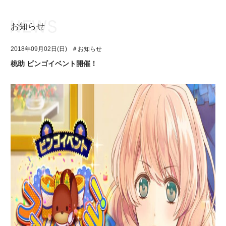
お知らせ
お知らせ
TOP
2018年09月02日(日)
＃お知らせ
アイ★チュウとは
お知らせ
桃助 ビンゴイベント開催！
ユニット&キャラクター
アイ★チュウとは
アプリゲーム
ユニット&キャラクター
イベント・キャンペーン
アプリゲーム
ミュージック
イベント・キャンペーン
グッズ・本
ミュージック
ギャラリー
グッズ・本
ギャラリー