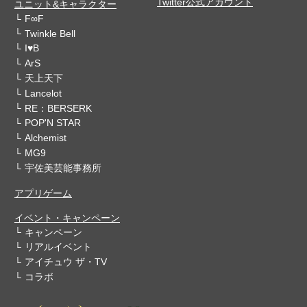
Twitter公式アカウント
ユニット&キャラクター
F∞F
Twinkle Bell
I♥B
ArS
天上天下
Lancelot
RE：BERSERK
POP'N STAR
Alchemist
MG9
宇佐美芸能事務所
アプリゲーム
イベント・キャンペーン
キャンペーン
リアルイベント
アイチュウ ザ・TV
コラボ