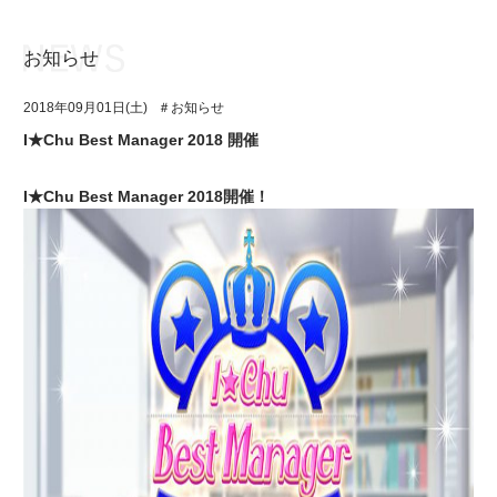
お知らせ
お知らせ
TOP
2018年09月01日(土)
＃お知らせ
アイ★チュウとは
お知らせ
I★Chu Best Manager 2018 開催
ユニット&キャラクター
アイ★チュウとは
I★Chu Best Manager 2018開催！
アプリゲーム
ユニット&キャラクター
イベント・キャンペーン
アプリゲーム
ミュージック
イベント・キャンペーン
グッズ・本
ミュージック
ギャラリー
グッズ・本
ギャラリー