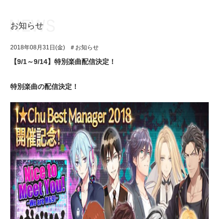
お知らせ
お知らせ
TOP
2018年08月31日(金)
＃お知らせ
アイ★チュウとは
お知らせ
【9/1～9/14】特別楽曲配信決定！
ユニット&キャラクター
アイ★チュウとは
特別楽曲の配信決定！
アプリゲーム
ユニット&キャラクター
イベント・キャンペーン
アプリゲーム
ミュージック
イベント・キャンペーン
グッズ・本
ミュージック
ギャラリー
グッズ・本
ギャラリー