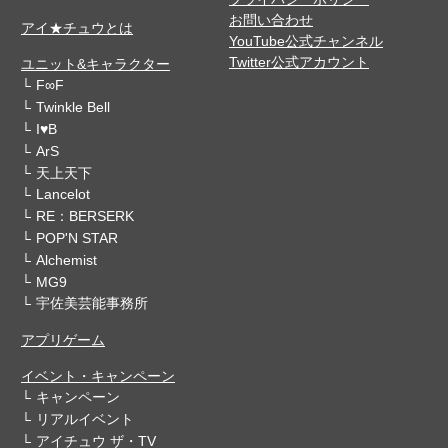
お問い合わせ
アイ★チュウとは
YouTube公式チャンネル
Twitter公式アカウント
ユニット&キャラクター
F∞F
Twinkle Bell
I♥B
ArS
天上天下
Lancelot
RE：BERSERK
POP'N STAR
Alchemist
MG9
宇佐美芸能事務所
アプリゲーム
イベント・キャンペーン
キャンペーン
リアルイベント
アイチュウ ザ・TV