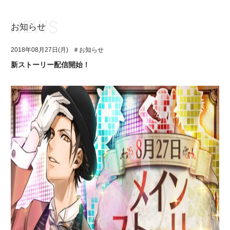
お知らせ
お知らせ
TOP
2018年08月27日(月)
＃お知らせ
アイ★チュウとは
お知らせ
新ストーリー配信開始！
ユニット&キャラクター
アイ★チュウとは
アプリゲーム
ユニット&キャラクター
イベント・キャンペーン
アプリゲーム
ミュージック
イベント・キャンペーン
グッズ・本
ミュージック
ギャラリー
グッズ・本
ギャラリー