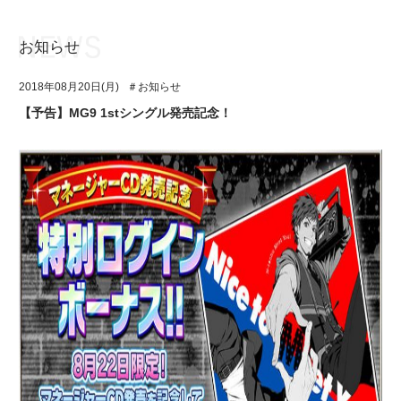
お知らせ
お知らせ
TOP
2018年08月20日(月)
＃お知らせ
アイ★チュウとは
お知らせ
【予告】MG9 1stシングル発売記念！
ユニット&キャラクター
アイ★チュウとは
アプリゲーム
ユニット&キャラクター
イベント・キャンペーン
アプリゲーム
ミュージック
イベント・キャンペーン
グッズ・本
ミュージック
ギャラリー
グッズ・本
ギャラリー