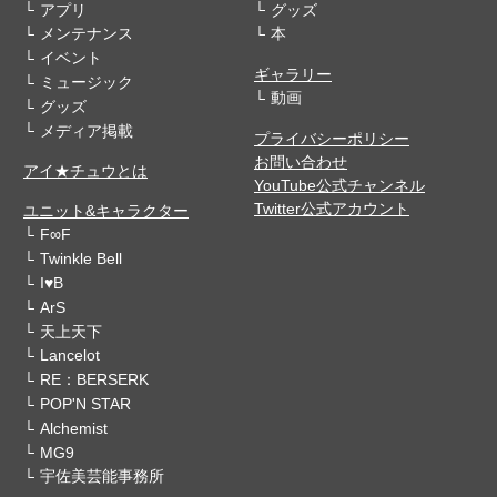
アプリ
グッズ
メンテナンス
本
イベント
ギャラリー
ミュージック
動画
グッズ
メディア掲載
プライバシーポリシー
お問い合わせ
アイ★チュウとは
YouTube公式チャンネル
Twitter公式アカウント
ユニット&キャラクター
F∞F
Twinkle Bell
I♥B
ArS
天上天下
Lancelot
RE：BERSERK
POP'N STAR
Alchemist
MG9
宇佐美芸能事務所