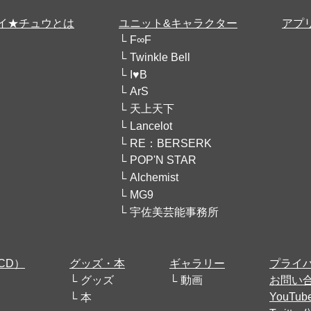
イ★チュウとは
ユニット&キャラクター
アプ
F∞F
Twinkle Bell
I♥B
ArS
天上天下
Lancelot
RE：BERSERK
POP'N STAR
Alchemist
MG9
宇佐美芸能事務所
CD）
グッズ・本
ギャラリー
プライ
グッズ
動画
お問い
YouT
本