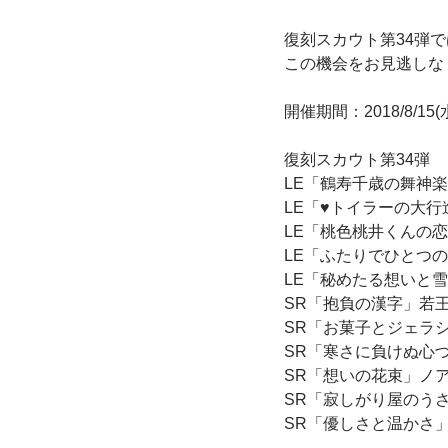
復刻スカウト第34弾
この機会をお見逃しな
開催期間：2018/8/15(水) 
復刻スカウト第34弾
LE「鶴寿千歳の舞神
LE「♥トイラーの大行
LE「桃色桃井くんの
LE「ふたりでひとつ
LE「秘めたる想いと
SR「抱負の漢字」若
SR「お菓子とジェラ
SR「寒さに負けぬ心
SR「想いの花束」ノ
SR「寂しがり屋のう
SR「優しさと温かさ