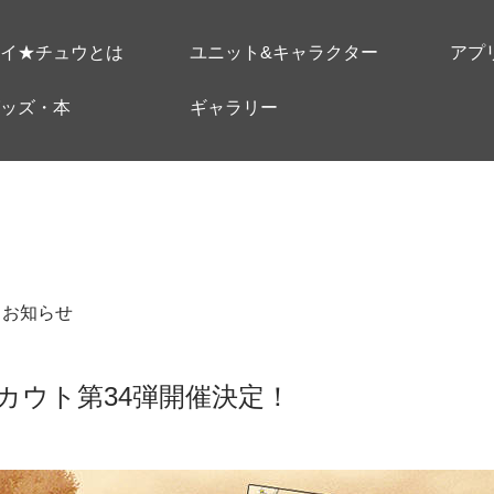
イ★チュウとは
ユニット&キャラクター
アプ
ッズ・本
ギャラリー
＃お知らせ
カウト第34弾開催決定！