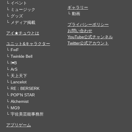
イベント
ギャラリー
ミュージック
動画
グッズ
メディア掲載
プライバシーポリシー
お問い合わせ
アイ★チュウとは
YouTube公式チャンネル
Twitter公式アカウント
ユニット&キャラクター
F∞F
Twinkle Bell
I♥B
ArS
天上天下
Lancelot
RE：BERSERK
POP'N STAR
Alchemist
MG9
宇佐美芸能事務所
アプリゲーム