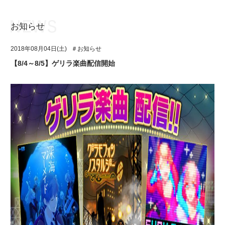
お知らせ
お知らせ
TOP
2018年08月04日(土)
＃お知らせ
アイ★チュウとは
お知らせ
【8/4～8/5】ゲリラ楽曲配信開始
ユニット&キャラクター
アイ★チュウとは
アプリゲーム
ユニット&キャラクター
イベント・キャンペーン
アプリゲーム
ミュージック
イベント・キャンペーン
グッズ・本
ミュージック
ギャラリー
グッズ・本
ギャラリー