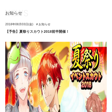
お知らせ
お知らせ
TOP
2018年08月03日(金)
＃お知らせ
アイ★チュウとは
お知らせ
【予告】夏祭りスカウト2018前半開催！
ユニット&キャラクター
アイ★チュウとは
アプリゲーム
ユニット&キャラクター
イベント・キャンペーン
アプリゲーム
ミュージック
イベント・キャンペーン
グッズ・本
ミュージック
ギャラリー
グッズ・本
ギャラリー