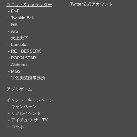
Twitter公式アカウント
ユニット&キャラクター
F∞F
Twinkle Bell
I♥B
ArS
天上天下
Lancelot
RE：BERSERK
POP'N STAR
Alchemist
MG9
宇佐美芸能事務所
アプリゲーム
イベント・キャンペーン
キャンペーン
リアルイベント
アイチュウ ザ・TV
コラボ