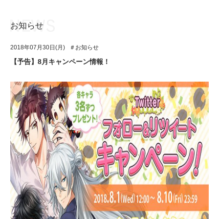
お知らせ
お知らせ
TOP
2018年07月30日(月)
＃お知らせ
アイ★チュウとは
お知らせ
【予告】8月キャンペーン情報！
ユニット&キャラクター
アイ★チュウとは
アプリゲーム
ユニット&キャラクター
イベント・キャンペーン
アプリゲーム
ミュージック
イベント・キャンペーン
グッズ・本
ミュージック
ギャラリー
グッズ・本
ギャラリー