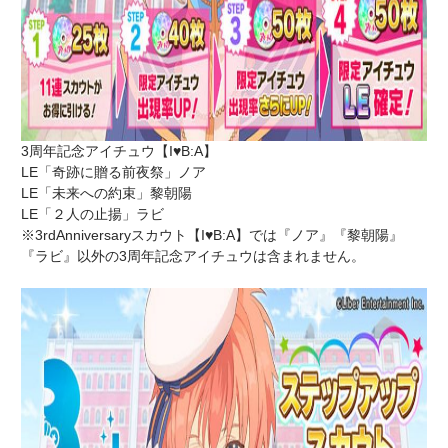
3周年記念アイチュウ【I♥B:A】
LE「奇跡に贈る前夜祭」ノア
LE「未来への約束」黎朝陽
LE「２人の止揚」ラビ
※3rdAnniversaryスカウト【I♥B:A】では『ノア』『黎朝陽』
『ラビ』以外の3周年記念アイチュウは含まれません。