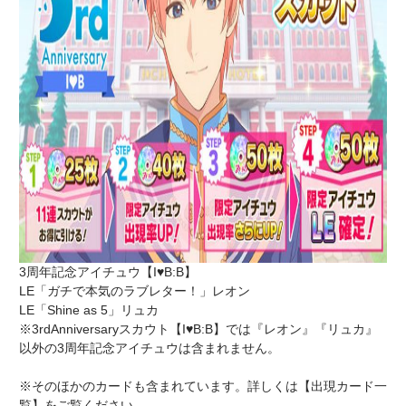
3周年記念アイチュウ【I♥B:B】
LE「ガチで本気のラブレター！」レオン
LE「Shine as 5」リュカ
※3rdAnniversaryスカウト【I♥B:B】では『レオン』『リュカ』
以外の3周年記念アイチュウは含まれません。
※そのほかのカードも含まれています。詳しくは【出現カード一
覧】をご覧ください。