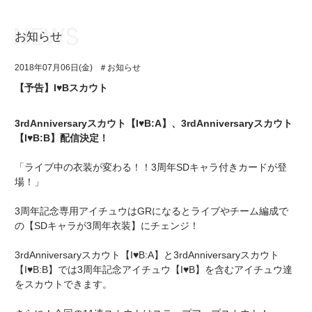
お知らせ
お知らせ
TOP
2018年07月06日(金)
＃お知らせ
アイ★チュウとは
お知らせ
【予告】I♥Bスカウト
ユニット&キャラクター
アイ★チュウとは
3rdAnniversaryスカウト【I♥B:A】、3rdAnniversaryスカウト
アプリゲーム
ユニット&キャラクター
【I♥B:B】配信決定！
イベント・キャンペーン
アプリゲーム
「ライブ中の衣装が変わる！！3周年SDキャラ付きカードが登
場！」
ミュージック
イベント・キャンペーン
3周年記念専用アイチュウはGRになるとライブやチーム編成で
グッズ・本
ミュージック
の【SDキャラが3周年衣装】にチェンジ！
ギャラリー
グッズ・本
3rdAnniversaryスカウト【I♥B:A】と3rdAnniversaryスカウト
【I♥B:B】では3周年記念アイチュウ【I♥B】を含むアイチュウ達
ギャラリー
をスカウトできます。