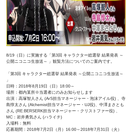
8/19（日）に実施する「第3回 キャラクター総選挙 結果発表 ～
公開ニコニコ生放送～ 」観覧方法についてのご案内です。
「第3回 キャラクター総選挙 結果発表 ～公開ニコニコ生放送～
」
日時：2018年8月19日（日）18:00～
場所：都内某所※当選者にのみお知らせします
出演：高塚智人さん (ArS担当マネージャー・泡沫アイル役) 、寺
島惇太さん (Alchemist担当マネージャー・UJ役)、中澤まさとも
さん (RE:BERSERK担当マネージャー・クリストファー役) 、
MC：岩井勇気さん (ハライチ)
入場料：無料
応募期間：2018年7月2日（月）16:00～2018年7月31日（火）