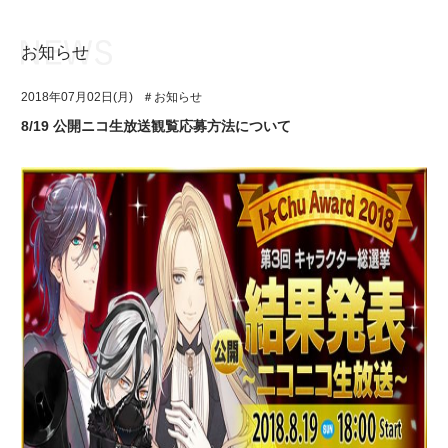
お知らせ
お知らせ
TOP
2018年07月02日(月)
＃お知らせ
アイ★チュウとは
お知らせ
8/19 公開ニコ生放送観覧応募方法について
ユニット&キャラクター
アイ★チュウとは
アプリゲーム
ユニット&キャラクター
イベント・キャンペーン
アプリゲーム
ミュージック
イベント・キャンペーン
グッズ・本
ミュージック
ギャラリー
グッズ・本
ギャラリー