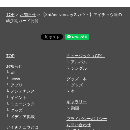
TOP
お知らせ
【3rdAnniversaryスカウト】アイチュウ達の
幼少期カード公開
TOP
ミュージック（CD）
アルバム
お知らせ
シングル
all
news
グッズ・本
アプリ
グッズ
メンテナンス
本
イベント
ギャラリー
ミュージック
動画
グッズ
メディア掲載
プライバシーポリシー
お問い合わせ
アイ★チュウとは