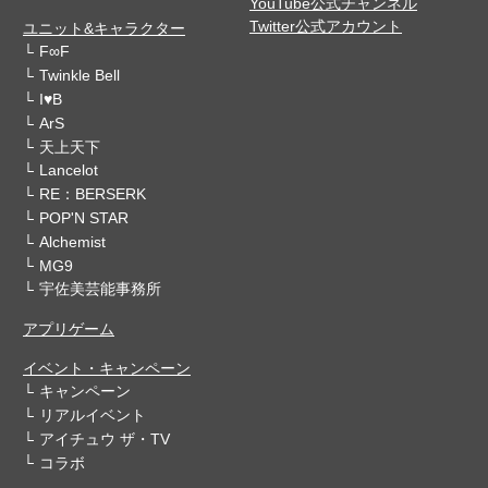
YouTube公式チャンネル
Twitter公式アカウント
ユニット&キャラクター
F∞F
Twinkle Bell
I♥B
ArS
天上天下
Lancelot
RE：BERSERK
POP'N STAR
Alchemist
MG9
宇佐美芸能事務所
アプリゲーム
イベント・キャンペーン
キャンペーン
リアルイベント
アイチュウ ザ・TV
コラボ