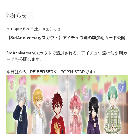
お知らせ
お知らせ
TOP
2018年06月30日(土)
＃お知らせ
アイ★チュウとは
お知らせ
【3rdAnniversaryスカウト】アイチュウ達の幼少期カード公開
ユニット&キャラクター
アイ★チュウとは
3rdAnniversaryスカウトで追加される、アイチュウ達の幼少期カ
アプリゲーム
ユニット&キャラクター
ードを公開します。
イベント・キャンペーン
アプリゲーム
本日はArS、RE:BERSERK、POP’N STARです♪
ミュージック
イベント・キャンペーン
グッズ・本
ミュージック
ギャラリー
グッズ・本
ギャラリー