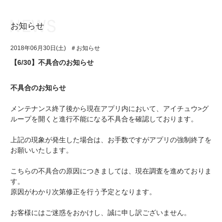
お知らせ
お知らせ
TOP
2018年06月30日(土)
＃お知らせ
アイ★チュウとは
お知らせ
【6/30】不具合のお知らせ
ユニット&キャラクター
アイ★チュウとは
不具合のお知らせ
アプリゲーム
ユニット&キャラクター
メンテナンス終了後から現在アプリ内において、アイチュウ>グ
イベント・キャンペーン
アプリゲーム
ループを開くと進行不能になる不具合を確認しております。
ミュージック
イベント・キャンペーン
上記の現象が発生した場合は、お手数ですがアプリの強制終了を
お願いいたします。
グッズ・本
ミュージック
こちらの不具合の原因につきましては、現在調査を進めておりま
ギャラリー
グッズ・本
す。
原因がわかり次第修正を行う予定となります。
ギャラリー
お客様にはご迷惑をおかけし、誠に申し訳ございません。