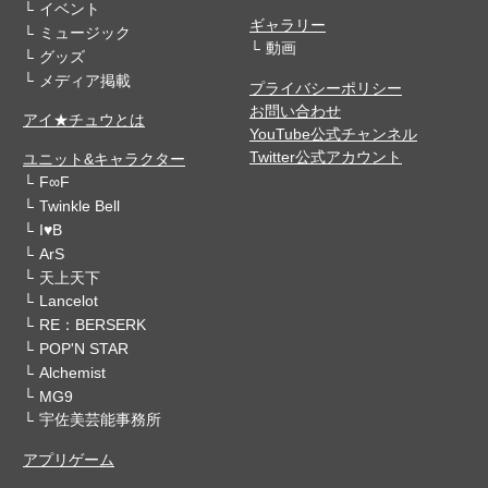
イベント
ギャラリー
ミュージック
動画
グッズ
メディア掲載
プライバシーポリシー
お問い合わせ
アイ★チュウとは
YouTube公式チャンネル
Twitter公式アカウント
ユニット&キャラクター
F∞F
Twinkle Bell
I♥B
ArS
天上天下
Lancelot
RE：BERSERK
POP'N STAR
Alchemist
MG9
宇佐美芸能事務所
アプリゲーム