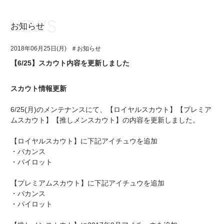
お知らせ
お知らせ
TOP
2018年06月25日(月)
＃お知らせ
アイ★チュウとは
お知らせ
【6/25】スカウト内容を更新しました
ユニット&キャラクター
アイ★チュウとは
スカウト情報更新
アプリゲーム
ユニット&キャラクター
6/25(月)のメンテナンスにて、【ロイヤルスカウト】【プレミア
イベント・キャンペーン
アプリゲーム
ムスカウト】【推しメンスカウト】の内容を更新しました。
ミュージック
イベント・キャンペーン
【ロイヤルスカウト】に下記アイチュウを追加
・バカンス
グッズ・本
ミュージック
・パイロット
ギャラリー
グッズ・本
【プレミアムスカウト】に下記アイチュウを追加
・バカンス
ギャラリー
・パイロット