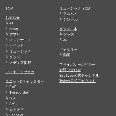
TOP
ミュージック（CD）
アルバム
お知らせ
シングル
all
news
グッズ・本
アプリ
グッズ
メンテナンス
本
イベント
ギャラリー
ミュージック
動画
グッズ
メディア掲載
プライバシーポリシー
お問い合わせ
アイ★チュウとは
YouTube公式チャンネル
Twitter公式アカウント
ユニット&キャラクター
F∞F
Twinkle Bell
I♥B
ArS
天上天下
Lancelot