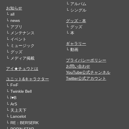
アルバム
お知らせ
シングル
all
news
グッズ・本
アプリ
グッズ
メンテナンス
本
イベント
ギャラリー
ミュージック
動画
グッズ
メディア掲載
プライバシーポリシー
お問い合わせ
アイ★チュウとは
YouTube公式チャンネル
Twitter公式アカウント
ユニット&キャラクター
F∞F
Twinkle Bell
I♥B
ArS
天上天下
Lancelot
RE：BERSERK
POP'N STAR