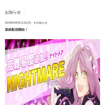
お知らせ
お知らせ
TOP
2018年06月11日(月)
＃お知らせ
アイ★チュウとは
お知らせ
楽曲配信開始！
ユニット&キャラクター
アイ★チュウとは
アプリゲーム
ユニット&キャラクター
イベント・キャンペーン
アプリゲーム
ミュージック
イベント・キャンペーン
グッズ・本
ミュージック
ギャラリー
グッズ・本
ギャラリー