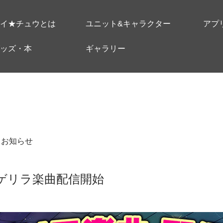
イ★チュウとは
ユニット&キャラクター
アプ
ッズ・本
ギャラリー
＃お知らせ
7】ゲリラ楽曲配信開始