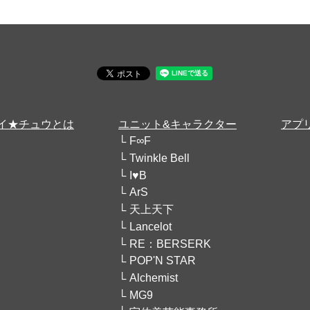
イ★チュウとは
ユニット&キャラクター
アプ
F∞F
Twinkle Bell
I♥B
ArS
天上天下
Lancelot
RE：BERSERK
POP'N STAR
Alchemist
MG9