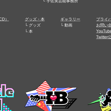
宇佐美芸能事務所
CD）
グッズ・本
ギャラリー
プライ
グッズ
動画
お問い
YouT
本
Twitt