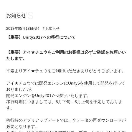
お知らせ
お知らせ
TOP
2018年05月18日(金)
＃お知らせ
アイ★チュウとは
お知らせ
【重要】Unity2017への移行について
ユニット&キャラクター
アイ★チュウとは
【重要】アイ★チュウをご利用のお客様は必ずご確認をお願いい
アプリゲーム
ユニット&キャラクター
たします。
イベント・キャンペーン
アプリゲーム
平素よりアイ★チュウをご利用いただきありがとうございます。
ミュージック
イベント・キャンペーン
アイ★チュウでは開発エンジンにUnity5を使用して開発を行って
おりましたが、
グッズ・本
ミュージック
開発エンジンをUnity2017へ移行いたします。
移行時期につきましては、5月下旬～6月上旬を予定しておりま
ギャラリー
グッズ・本
す。
ギャラリー
移行時のアプリアップデートでは、全データの再ダウンロードが
必要となります。