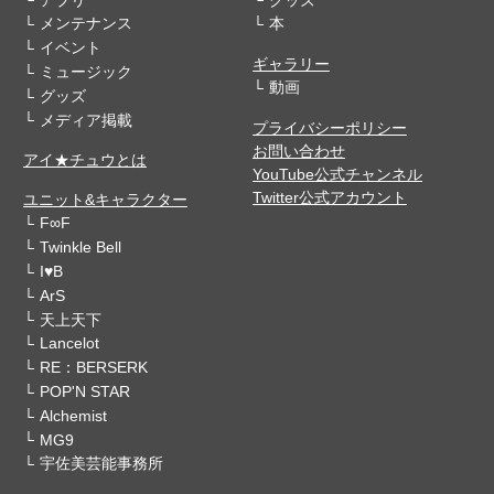
メンテナンス
本
イベント
ギャラリー
ミュージック
動画
グッズ
メディア掲載
プライバシーポリシー
お問い合わせ
アイ★チュウとは
YouTube公式チャンネル
Twitter公式アカウント
ユニット&キャラクター
F∞F
Twinkle Bell
I♥B
ArS
天上天下
Lancelot
RE：BERSERK
POP'N STAR
Alchemist
MG9
宇佐美芸能事務所