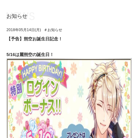
お知らせ
お知らせ
TOP
2018年05月14日(月)
＃お知らせ
アイ★チュウとは
お知らせ
【予告】朔空お誕生日記念！
ユニット&キャラクター
アイ★チュウとは
5/16は麗朔空の誕生日！
アプリゲーム
ユニット&キャラクター
イベント・キャンペーン
アプリゲーム
ミュージック
イベント・キャンペーン
グッズ・本
ミュージック
ギャラリー
グッズ・本
ギャラリー