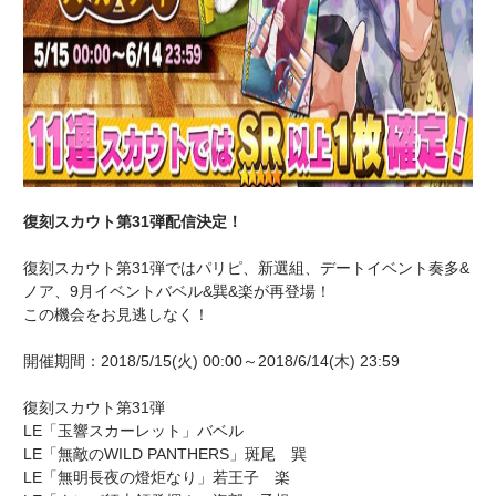
復刻スカウト第31弾配信決定！
復刻スカウト第31弾ではパリピ、新選組、デートイベント奏多&
ノア、9月イベントバベル&巽&楽が再登場！
この機会をお見逃しなく！
開催期間：2018/5/15(火) 00:00～2018/6/14(木) 23:59
復刻スカウト第31弾
LE「玉響スカーレット」バベル
LE「無敵のWILD PANTHERS」斑尾 巽
LE「無明長夜の燈炬なり」若王子 楽