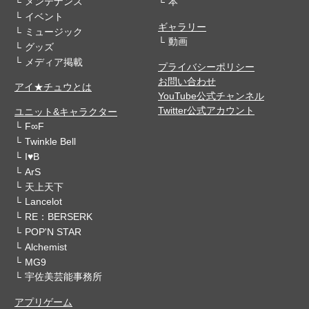
メンテナンス
本
イベント
ギャラリー
ミュージック
動画
グッズ
メディア掲載
プライバシーポリシー
お問い合わせ
アイ★チュウとは
YouTube公式チャンネル
Twitter公式アカウント
ユニット&キャラクター
F∞F
Twinkle Bell
I♥B
ArS
天上天下
Lancelot
RE：BERSERK
POP'N STAR
Alchemist
MG9
宇佐美芸能事務所
アプリゲーム