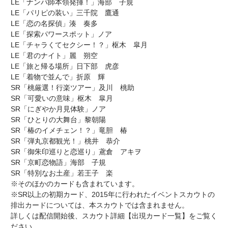
LE「ナンパ師本領発揮！」海部 子規
LE「パリピの装い」三千院 鷹通
LE「恋の名探偵」湊 奏多
LE「探索パワースポット」ノア
LE「チャラくてセクシー！？」枢木 皐月
LE「君のナイト」麗 朔空
LE「旅と帰る場所」日下部 虎彦
LE「着物で並んで」折原 輝
SR「桃厳選！行楽ツアー」及川 桃助
SR「可愛いの意味」枢木 皐月
SR「にぎやか月見体験」ノア
SR「ひとりの大舞台」黎朝陽
SR「椿のイメチェン！？」竜胆 椿
SR「弾丸京都観光！」桃井 恭介
SR「御朱印巡りと恋巡り」鳶倉 アキヲ
SR「京町恋物語」海部 子規
SR「特別なお土産」若王子 楽
※そのほかのカードも含まれています。
※SR以上の初期カード、2015年に行われたイベントスカウトの
排出カードについては、本スカウトでは含まれません。
詳しくは配信開始後、スカウト詳細【出現カード一覧】をご覧く
ださい。