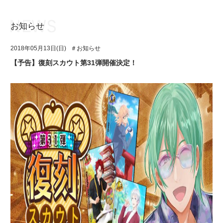
お知らせ
お知らせ
TOP
2018年05月13日(日)
＃お知らせ
アイ★チュウとは
お知らせ
【予告】復刻スカウト第31弾開催決定！
ユニット&キャラクター
アイ★チュウとは
アプリゲーム
ユニット&キャラクター
イベント・キャンペーン
アプリゲーム
ミュージック
イベント・キャンペーン
グッズ・本
ミュージック
ギャラリー
グッズ・本
ギャラリー