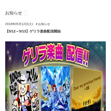
お知らせ
お知らせ
TOP
2018年05月12日(土)
＃お知らせ
アイ★チュウとは
お知らせ
【5/12～5/13】ゲリラ楽曲配信開始
ユニット&キャラクター
アイ★チュウとは
アプリゲーム
ユニット&キャラクター
イベント・キャンペーン
アプリゲーム
ミュージック
イベント・キャンペーン
グッズ・本
ミュージック
ギャラリー
グッズ・本
ギャラリー