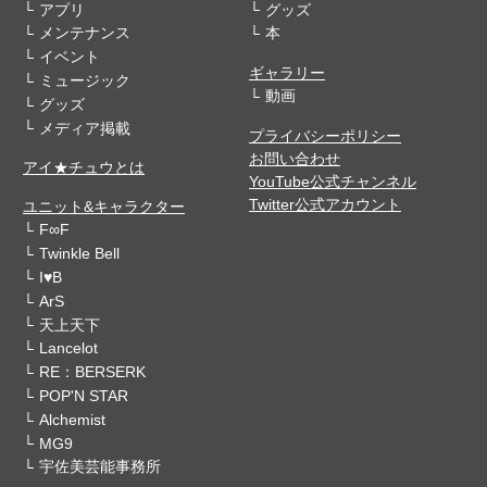
アプリ
グッズ
メンテナンス
本
イベント
ギャラリー
ミュージック
動画
グッズ
メディア掲載
プライバシーポリシー
お問い合わせ
アイ★チュウとは
YouTube公式チャンネル
Twitter公式アカウント
ユニット&キャラクター
F∞F
Twinkle Bell
I♥B
ArS
天上天下
Lancelot
RE：BERSERK
POP'N STAR
Alchemist
MG9
宇佐美芸能事務所