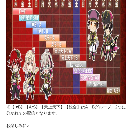
※【I♥B】【ArS】【天上天下】【総合】はA・Bグループ、2つに
分かれての配信となります。
お楽しみに♪