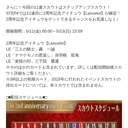
さらに！今回の11連スカウトはステップアップスカウト！
STEP4では11連目に2周年記念アイチュウ【Lancelot】が確定！
2周年記念アイチュウをゲットできるチャンスをお見逃しなく♪
開催期間：5/11(金) 00:00～5/13(日) 23:59
2周年記念アイチュウ【Lancelot】
LE「三人の騎士」轟 一誠
LE「ナマケモノの恩返し」赤羽根 双海
LE「覚悟の印」三千院 鷹通
※そのほかのカードも含まれています。詳しくは配信開始後スカ
ウト詳細をご覧ください。
※SR以上の初期カード、2015年に行われたイベントスカウトの
排出カードについては、本スカウトでは含まれません。
□■配信スケジュール■□