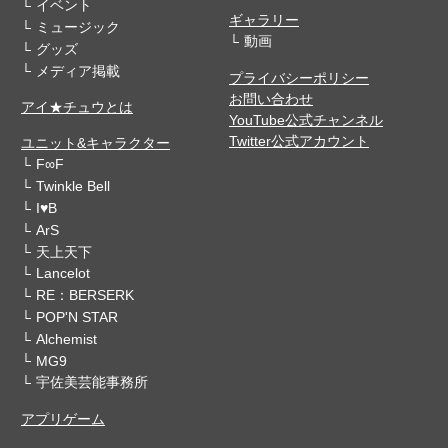
イベント
ギャラリー
ミュージック
動画
グッズ
メディア掲載
プライバシーポリシー
お問い合わせ
アイ★チュウとは
YouTube公式チャンネル
Twitter公式アカウント
ユニット&キャラクター
F∞F
Twinkle Bell
I♥B
ArS
天上天下
Lancelot
RE：BERSERK
POP'N STAR
Alchemist
MG9
宇佐美芸能事務所
アプリゲーム