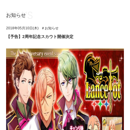
お知らせ
お知らせ
TOP
2018年05月10日(木)
＃お知らせ
アイ★チュウとは
お知らせ
【予告】2周年記念スカウト開催決定
ユニット&キャラクター
アイ★チュウとは
アプリゲーム
ユニット&キャラクター
イベント・キャンペーン
アプリゲーム
ミュージック
イベント・キャンペーン
グッズ・本
ミュージック
ギャラリー
グッズ・本
ギャラリー