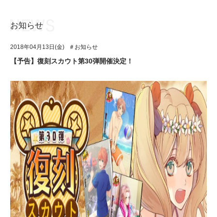
お知らせ
お知らせ
TOP
2018年04月13日(金)
＃お知らせ
アイ★チュウとは
お知らせ
【予告】復刻スカウト第30弾開催決定！
ユニット&キャラクター
アイ★チュウとは
アプリゲーム
ユニット&キャラクター
イベント・キャンペーン
アプリゲーム
ミュージック
イベント・キャンペーン
グッズ・本
ミュージック
ギャラリー
グッズ・本
ギャラリー