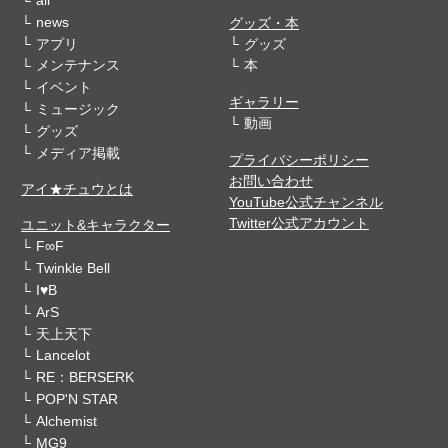
all
news
グッズ・本
アプリ
グッズ
メンテナンス
本
イベント
ギャラリー
ミュージック
動画
グッズ
メディア掲載
プライバシーポリシー
お問い合わせ
アイ★チュウとは
YouTube公式チャンネル
Twitter公式アカウント
ユニット&キャラクター
F∞F
Twinkle Bell
I♥B
ArS
天上天下
Lancelot
RE：BERSERK
POP'N STAR
Alchemist
MG9