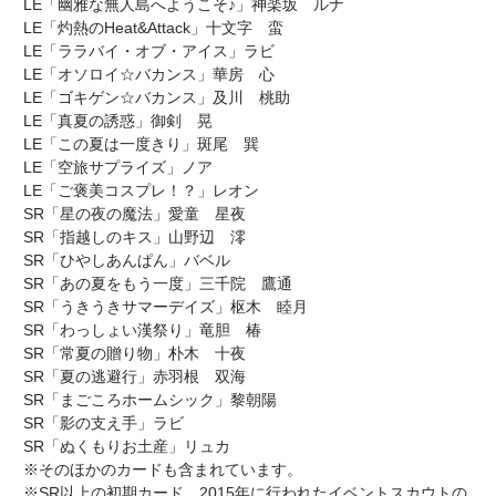
LE「幽雅な無人島へようこそ♪」神楽坂 ルナ
LE「灼熱のHeat&Attack」十文字 蛮
LE「ララバイ・オブ・アイス」ラビ
LE「オソロイ☆バカンス」華房 心
LE「ゴキゲン☆バカンス」及川 桃助
LE「真夏の誘惑」御剣 晃
LE「この夏は一度きり」斑尾 巽
LE「空旅サプライズ」ノア
LE「ご褒美コスプレ！？」レオン
SR「星の夜の魔法」愛童 星夜
SR「指越しのキス」山野辺 澪
SR「ひやしあんぱん」バベル
SR「あの夏をもう一度」三千院 鷹通
SR「うきうきサマーデイズ」枢木 睦月
SR「わっしょい漢祭り」竜胆 椿
SR「常夏の贈り物」朴木 十夜
SR「夏の逃避行」赤羽根 双海
SR「まごころホームシック」黎朝陽
SR「影の支え手」ラビ
SR「ぬくもりお土産」リュカ
※そのほかのカードも含まれています。
※SR以上の初期カード、2015年に行われたイベントスカウトの