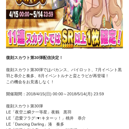
復刻スカウト第30弾配信決定！
復刻スカウト第30弾ではバカンス、パイロット、7月イベント黒
羽と恭介と奏多、8月イベントルナと蛮とラビが再登場！
この機会をお見逃しなく！
開催期間：2018/4/15(日) 00:00～2018/5/14(月) 23:59
復刻スカウト第30弾
LE「夜空ニ瞬ク一等星」夜鶴 黒羽
LE「恋愛フラグ↑♥↑キターッ！」桃井 恭介
LE「Dancing Darling」湊 奏多