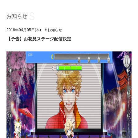
お知らせ
お知らせ
TOP
2018年04月05日(木)
＃お知らせ
アイ★チュウとは
お知らせ
【予告】お花見ステージ配信決定
ユニット&キャラクター
アイ★チュウとは
アプリゲーム
ユニット&キャラクター
イベント・キャンペーン
アプリゲーム
ミュージック
イベント・キャンペーン
グッズ・本
ミュージック
ギャラリー
グッズ・本
ギャラリー