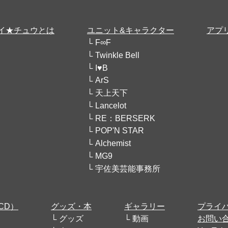
イ★チュウとは
ユニット&キャラクター
アプ
F∞F
Twinkle Bell
I♥B
ArS
天上天下
Lancelot
RE：BERSERK
POP'N STAR
Alchemist
MG9
宇佐美芸能事務所
CD）
グッズ・本
ギャラリー
プライ
グッズ
動画
お問い