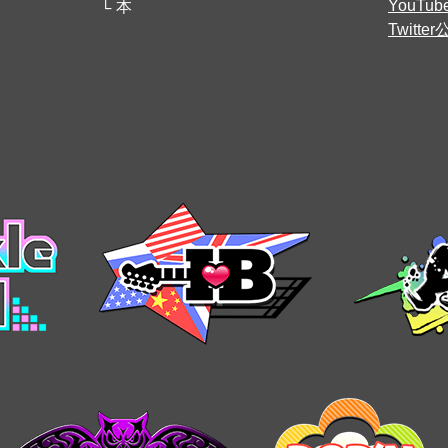
YouT
本
Twitt