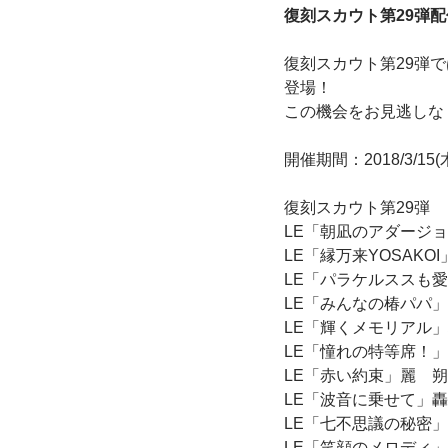
復刻スカウト第29弾
復刻スカウト第29弾
登場！
この機会をお見逃しな
開催期間：2018/3/15(木) 
復刻スカウト第29弾
LE「朝凪のアダージ
LE「縁万来YOSAKO
LE「パラケルススも
LE「みんなの椿パパ
LE「輝くメモリアル
LE「憧れの特等席！
LE「赤い約束」麗 
LE「波音に乗せて」
LE「七不思議の秘密
LE「笑顔のメロディ