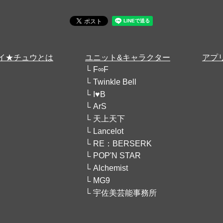
イ★チュウとは
ユニット&キャラクター
アプ
F∞F
Twinkle Bell
I♥B
ArS
天上天下
Lancelot
RE：BERSERK
POP'N STAR
Alchemist
MG9
宇佐美芸能事務所