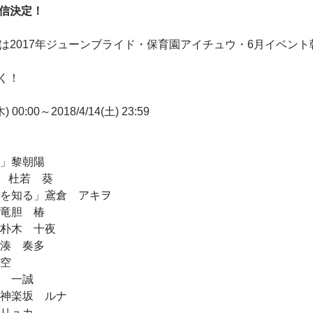
配信決定！
では2017年ジューンブライド・保育園アイチュウ・6月イベン
く！
00:00～2018/4/14(土) 23:59
ョ」黎朝陽
I」 杜若 葵
愛を知る」鳶倉 アキヲ
」竜胆 椿
」朴木 十夜
」湊 奏多
朔空
轟 一誠
」神楽坂 ルナ
」リュカ