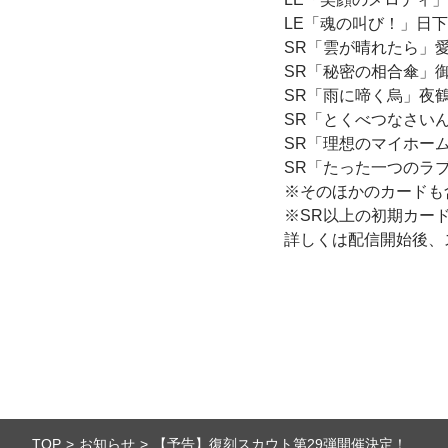
LE「魂の叫び！」日
SR「雲が晴れたら」
SR「秘密の相合傘」
SR「雨に啼く烏」夜
SR「とくべつなさい
SR「理想のマイホー
SR「たった一つのラ
※そのほかのカードも
※SR以上の初期カー
詳しくは配信開始後、
TOP
お知らせ
【予告】復刻スカウト第29弾開催決定！