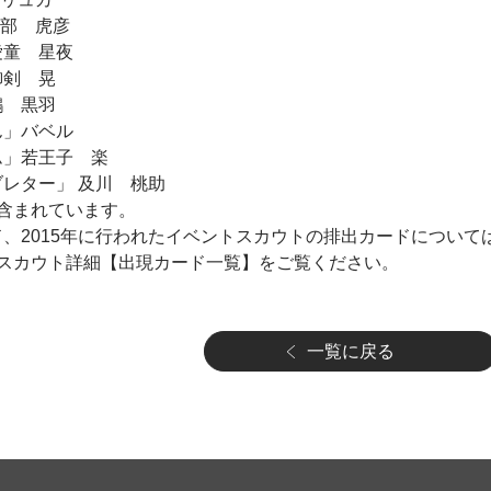
下部 虎彦
愛童 星夜
御剣 晃
鶴 黒羽
ん」バベル
ム」若王子 楽
ブレター」 及川 桃助
含まれています。
ド、2015年に行われたイベントスカウトの排出カードについ
スカウト詳細【出現カード一覧】をご覧ください。
一覧に戻る