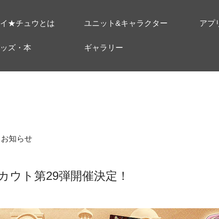
イ★チュウとは
ユニット&キャラクター
アプ
ッズ・本
ギャラリー
＃お知らせ
カウト第29弾開催決定！