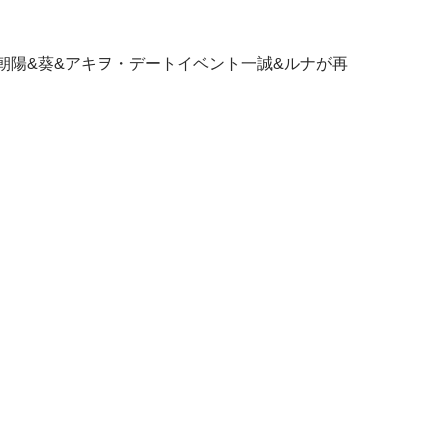
ト朝陽&葵&アキヲ・デートイベント一誠&ルナが再