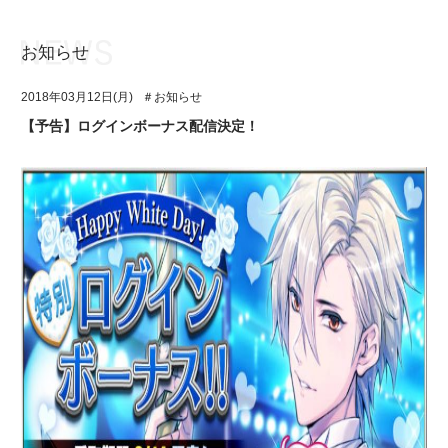
お知らせ
お知らせ
TOP
2018年03月12日(月)
＃お知らせ
アイ★チュウとは
お知らせ
【予告】ログインボーナス配信決定！
ユニット&キャラクター
アイ★チュウとは
アプリゲーム
ユニット&キャラクター
イベント・キャンペーン
アプリゲーム
ミュージック
イベント・キャンペーン
グッズ・本
ミュージック
ギャラリー
グッズ・本
ギャラリー