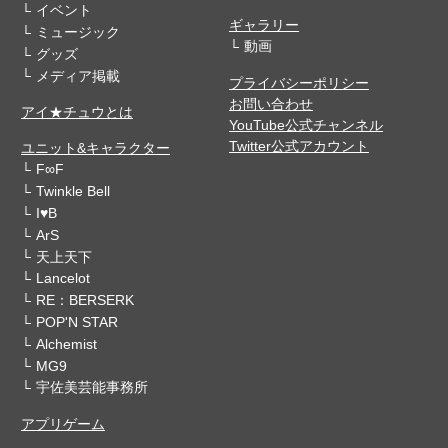
イベント
ギャラリー
ミュージック
動画
グッズ
メディア掲載
プライバシーポリシー
お問い合わせ
アイ★チュウとは
YouTube公式チャンネル
Twitter公式アカウント
ユニット&キャラクター
F∞F
Twinkle Bell
I♥B
ArS
天上天下
Lancelot
RE：BERSERK
POP'N STAR
Alchemist
MG9
宇佐美芸能事務所
アプリゲーム