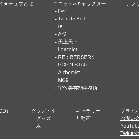
イ★チュウとは
ユニット&キャラクター
アプ
F∞F
Twinkle Bell
I♥B
ArS
天上天下
Lancelot
RE：BERSERK
POP'N STAR
Alchemist
MG9
宇佐美芸能事務所
CD）
グッズ・本
ギャラリー
プライ
グッズ
動画
お問い
YouT
本
Twitt