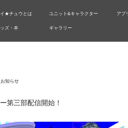
イ★チュウとは
ユニット&キャラクター
アプ
ッズ・本
ギャラリー
＃お知らせ
ー第三部配信開始！