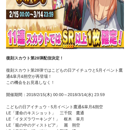
復刻スカウト第28弾配信決定！
復刻スカウト第28弾ではこどもの日アイチュウと5月イベント鷹
通&皐月&朔空が再登場！
この機会をお見逃しなく！
開催期間：2018/2/15(木) 00:00～2018/3/14(水) 23:59
こどもの日アイチュウ・5月イベント鷹通&皐月&朔空
LE「運命のキスショット」 三千院 鷹通
LE「イタズラワーキング！」 枢木 皐月
LE「籠の中のディストピア」 麗 朔空