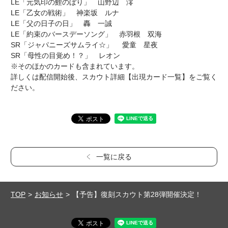
LE「元気印の鯉のぼり」 山野辺 澪
LE「乙女の戦術」 神楽坂 ルナ
LE「父の日子の日」 轟 一誠
LE「約束のバースデーソング」 赤羽根 双海
SR「ジャパニーズサムライ☆」 愛童 星夜
SR「母性の目覚め！？」 レオン
※そのほかのカードも含まれています。
詳しくは配信開始後、スカウト詳細【出現カード一覧】をご覧く
ださい。
一覧に戻る
TOP
お知らせ
【予告】復刻スカウト第28弾開催決定！