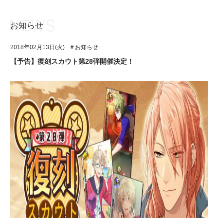
お知らせ
お知らせ
TOP
2018年02月13日(火)
＃お知らせ
アイ★チュウとは
お知らせ
【予告】復刻スカウト第28弾開催決定！
ユニット&キャラクター
アイ★チュウとは
アプリゲーム
ユニット&キャラクター
イベント・キャンペーン
アプリゲーム
ミュージック
イベント・キャンペーン
グッズ・本
ミュージック
ギャラリー
グッズ・本
ギャラリー