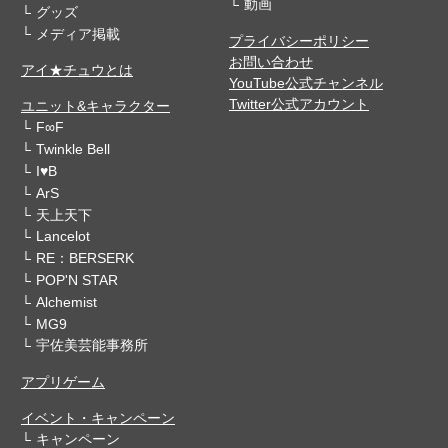
動画
グッズ
メディア掲載
プライバシーポリシー
お問い合わせ
アイ★チュウとは
YouTube公式チャンネル
Twitter公式アカウント
ユニット&キャラクター
F∞F
Twinkle Bell
I♥B
ArS
天上天下
Lancelot
RE：BERSERK
POP'N STAR
Alchemist
MG9
宇佐美芸能事務所
アプリゲーム
イベント・キャンペーン
キャンペーン