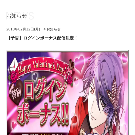
お知らせ
お知らせ
TOP
2018年02月12日(月)
＃お知らせ
アイ★チュウとは
お知らせ
【予告】ログインボーナス配信決定！
ユニット&キャラクター
アイ★チュウとは
アプリゲーム
ユニット&キャラクター
イベント・キャンペーン
アプリゲーム
ミュージック
イベント・キャンペーン
グッズ・本
ミュージック
ギャラリー
グッズ・本
ギャラリー