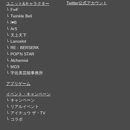
Twitter公式アカウント
ユニット&キャラクター
F∞F
Twinkle Bell
I♥B
ArS
天上天下
Lancelot
RE：BERSERK
POP'N STAR
Alchemist
MG9
宇佐美芸能事務所
アプリゲーム
イベント・キャンペーン
キャンペーン
リアルイベント
アイチュウ ザ・TV
コラボ