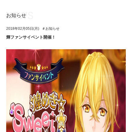
お知らせ
お知らせ
TOP
2018年02月05日(月)
＃お知らせ
アイ★チュウとは
お知らせ
輝ファンサイベント開催！
ユニット&キャラクター
アイ★チュウとは
アプリゲーム
ユニット&キャラクター
イベント・キャンペーン
アプリゲーム
ミュージック
イベント・キャンペーン
グッズ・本
ミュージック
ギャラリー
グッズ・本
ギャラリー