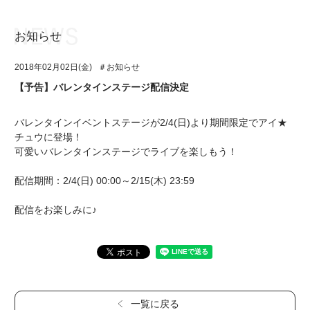
お知らせ
お知らせ
TOP
2018年02月02日(金)
＃お知らせ
アイ★チュウとは
お知らせ
【予告】バレンタインステージ配信決定
ユニット&キャラクター
アイ★チュウとは
バレンタインイベントステージが2/4(日)より期間限定でアイ★
アプリゲーム
ユニット&キャラクター
チュウに登場！
可愛いバレンタインステージでライブを楽しもう！
イベント・キャンペーン
アプリゲーム
配信期間：2/4(日) 00:00～2/15(木) 23:59
ミュージック
イベント・キャンペーン
配信をお楽しみに♪
グッズ・本
ミュージック
ギャラリー
グッズ・本
ギャラリー
一覧に戻る