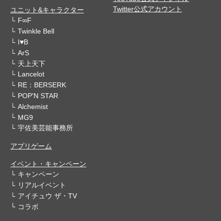
Twitter公式アカウント
ユニット&キャラクター
F∞F
Twinkle Bell
I♥B
ArS
天上天下
Lancelot
RE：BERSERK
POP'N STAR
Alchemist
MG9
宇佐美芸能事務所
アプリゲーム
イベント・キャンペーン
キャンペーン
リアルイベント
アイチュウ ザ・TV
コラボ