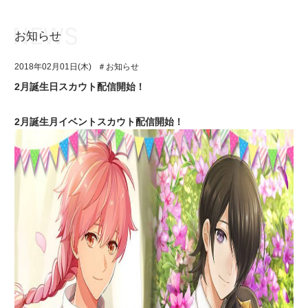
お知らせ
お知らせ
TOP
2018年02月01日(木)
＃お知らせ
アイ★チュウとは
お知らせ
2月誕生日スカウト配信開始！
ユニット&キャラクター
アイ★チュウとは
2月誕生月イベントスカウト配信開始！
アプリゲーム
ユニット&キャラクター
イベント・キャンペーン
アプリゲーム
ミュージック
イベント・キャンペーン
グッズ・本
ミュージック
ギャラリー
グッズ・本
ギャラリー