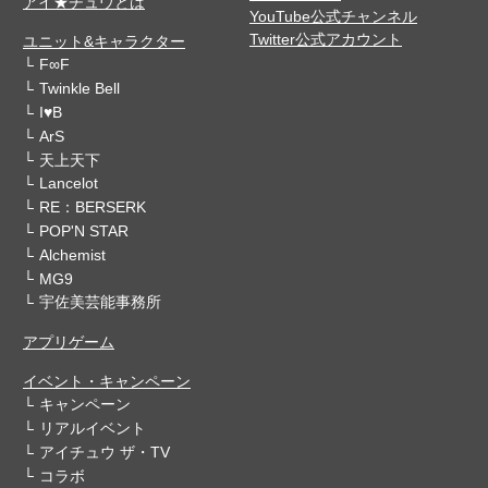
アイ★チュウとは
YouTube公式チャンネル
Twitter公式アカウント
ユニット&キャラクター
F∞F
Twinkle Bell
I♥B
ArS
天上天下
Lancelot
RE：BERSERK
POP'N STAR
Alchemist
MG9
宇佐美芸能事務所
アプリゲーム
イベント・キャンペーン
キャンペーン
リアルイベント
アイチュウ ザ・TV
コラボ