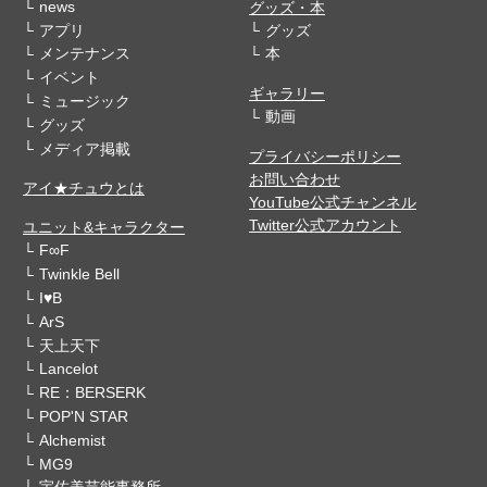
news
グッズ・本
アプリ
グッズ
メンテナンス
本
イベント
ギャラリー
ミュージック
動画
グッズ
メディア掲載
プライバシーポリシー
お問い合わせ
アイ★チュウとは
YouTube公式チャンネル
Twitter公式アカウント
ユニット&キャラクター
F∞F
Twinkle Bell
I♥B
ArS
天上天下
Lancelot
RE：BERSERK
POP'N STAR
Alchemist
MG9