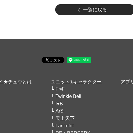
一覧に戻る
イ★チュウとは
ユニット&キャラクター
アプ
F∞F
Twinkle Bell
I♥B
ArS
天上天下
Lancelot