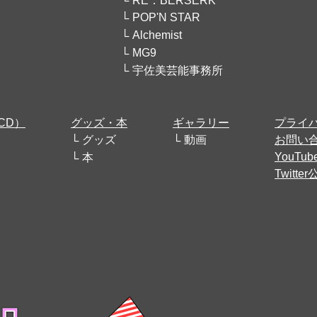
RE：BERSERK
POP'N STAR
Alchemist
MG9
宇佐美芸能事務所
CD）
グッズ・本
ギャラリー
プライ
グッズ
動画
お問い
YouT
本
Twitt