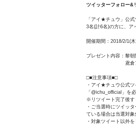
ツイッターフォロー&
「アイ★チュウ」公式
3名(計6名)の方に
開催期間：2018/2/1(木) 
プレゼント内容：黎朝
鳶倉アキヲ 直
□■注意事項■□
・アイ★チュウ公式ツ
「@ichu_offic
※リツイート完了後す
・ご当選時にツイッタ
ている場合は当選対象
・対象ツイート以外を