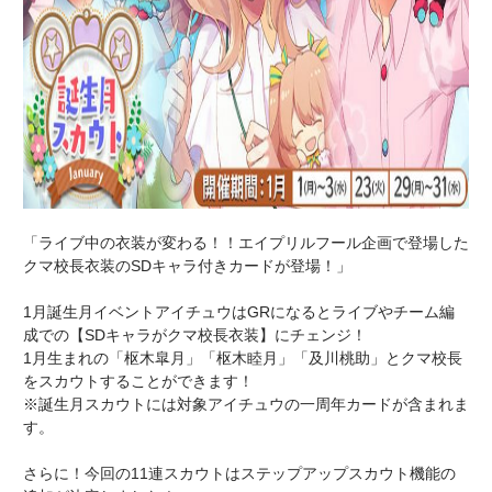
「ライブ中の衣装が変わる！！エイプリルフール企画で登場した
クマ校長衣装のSDキャラ付きカードが登場！」
1月誕生月イベントアイチュウはGRになるとライブやチーム編
成での【SDキャラがクマ校長衣装】にチェンジ！
1月生まれの「枢木皐月」「枢木睦月」「及川桃助」とクマ校長
をスカウトすることができます！
※誕生月スカウトには対象アイチュウの一周年カードが含まれま
す。
さらに！今回の11連スカウトはステップアップスカウト機能の