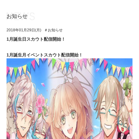
お知らせ
お知らせ
TOP
2018年01月29日(月)
＃お知らせ
アイ★チュウとは
お知らせ
1月誕生日スカウト配信開始！
ユニット&キャラクター
アイ★チュウとは
1月誕生月イベントスカウト配信開始！
アプリゲーム
ユニット&キャラクター
イベント・キャンペーン
アプリゲーム
ミュージック
イベント・キャンペーン
グッズ・本
ミュージック
ギャラリー
グッズ・本
ギャラリー