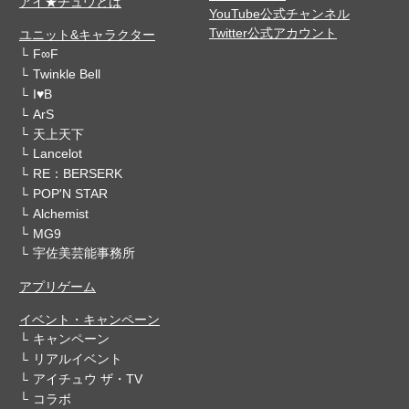
アイ★チュウとは
YouTube公式チャンネル
Twitter公式アカウント
ユニット&キャラクター
F∞F
Twinkle Bell
I♥B
ArS
天上天下
Lancelot
RE：BERSERK
POP'N STAR
Alchemist
MG9
宇佐美芸能事務所
アプリゲーム
イベント・キャンペーン
キャンペーン
リアルイベント
アイチュウ ザ・TV
コラボ