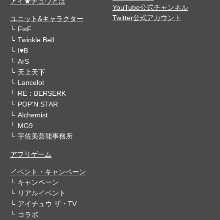
アイ★チュウとは
YouTube公式チャンネル
Twitter公式アカウント
ユニット&キャラクター
F∞F
Twinkle Bell
I♥B
ArS
天上天下
Lancelot
RE：BERSERK
POP'N STAR
Alchemist
MG9
宇佐美芸能事務所
アプリゲーム
イベント・キャンペーン
キャンペーン
リアルイベント
アイチュウ ザ・TV
コラボ