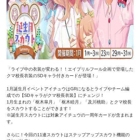
「ライブ中の衣装が変わる！！エイプリルフール企画で登場した
クマ校長衣装のSDキャラ付きカードが登場！」
1月誕生月イベントアイチュウはGRになるとライブやチーム編
成での【SDキャラがクマ校長衣装】にチェンジ！
1月生まれの「枢木皐月」「枢木睦月」「及川桃助」とクマ校長
をスカウトすることができます！
※誕生月スカウトには対象アイチュウの一周年カードが含まれま
す。
さらに！今回の11連スカウトはステップアップスカウト機能の