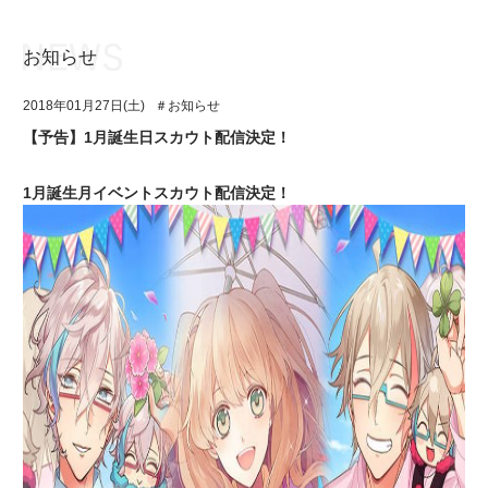
お知らせ
お知らせ
TOP
2018年01月27日(土)
＃お知らせ
アイ★チュウとは
お知らせ
【予告】1月誕生日スカウト配信決定！
ユニット&キャラクター
アイ★チュウとは
1月誕生月イベントスカウト配信決定！
アプリゲーム
ユニット&キャラクター
イベント・キャンペーン
アプリゲーム
ミュージック
イベント・キャンペーン
グッズ・本
ミュージック
ギャラリー
グッズ・本
ギャラリー