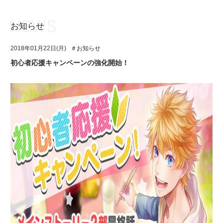
お知らせ
お知らせ
TOP
2018年01月22日(月)
＃お知らせ
アイ★チュウとは
お知らせ
初心者応援キャンペーンの強化開始！
ユニット&キャラクター
アイ★チュウとは
アプリゲーム
ユニット&キャラクター
イベント・キャンペーン
アプリゲーム
ミュージック
イベント・キャンペーン
グッズ・本
ミュージック
ギャラリー
グッズ・本
ギャラリー