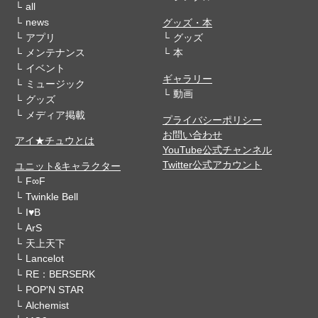
all
news
グッズ・本
アプリ
グッズ
メンテナンス
本
イベント
ギャラリー
ミュージック
動画
グッズ
メディア掲載
プライバシーポリシー
お問い合わせ
アイ★チュウとは
YouTube公式チャンネル
Twitter公式アカウント
ユニット&キャラクター
F∞F
Twinkle Bell
I♥B
ArS
天上天下
Lancelot
RE：BERSERK
POP'N STAR
Alchemist