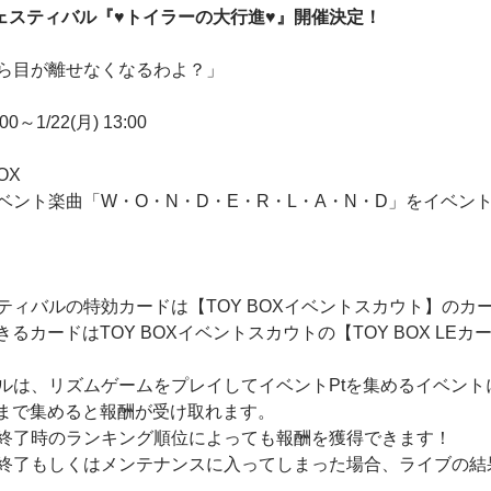
プフェスティバル『♥トイラーの大行進♥』開催決定！
ら目が離せなくなるわよ？」
0～1/22(月) 13:00
OX
ント楽曲「W・O・N・D・E・R・L・A・N・D」をイベント
ティバルの特効カードは【TOY BOXイベントスカウト】のカ
きるカードはTOY BOXイベントスカウトの【TOY BOX L
ルは、リズムゲームをプレイしてイベントPtを集めるイベント
値まで集めると報酬が受け取れます。
終了時のランキング順位によっても報酬を獲得できます！
終了もしくはメンテナンスに入ってしまった場合、ライブの結