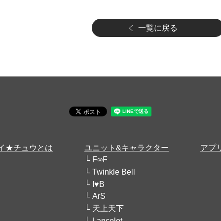
一覧に戻る
イ★チュウとは
ユニット&キャラクター
アプ
F∞F
Twinkle Bell
I♥B
ArS
天上天下
Lancelot