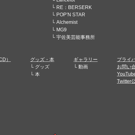
RE：BERSERK
POP'N STAR
Alchemist
MG9
宇佐美芸能事務所
CD）
グッズ・本
ギャラリー
プライ
グッズ
動画
お問い
YouT
本
Twitt