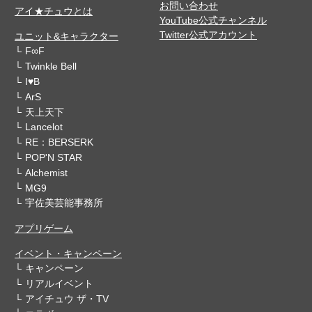
お問い合わせ
アイ★チュウとは
YouTube公式チャンネル
Twitter公式アカウント
ユニット&キャラクター
F∞F
Twinkle Bell
I♥B
ArS
天上天下
Lancelot
RE：BERSERK
POP'N STAR
Alchemist
MG9
宇佐美芸能事務所
アプリゲーム
イベント・キャンペーン
キャンペーン
リアルイベント
アイチュウ ザ・TV