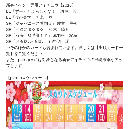
新春イベント専用アイチュウ【2016】
LE「ずーっとよろしくな！」 斑尾 巽
LE「僕の美学」 杜若 葵
SR「ジャパニーズ着物☆」 愛童 星夜
SR「一緒にヌクヌク」 枢木 睦月
SR「双海、猛特訓！？」 赤羽根 双海
SR「お着物♪お着物♪」 山野辺 澪
※そのほかのカードも含まれています。詳しくは【出現カード一
覧】をご覧ください。
また、pickup日には対象となる新春アイチュウの出現確率がアッ
プします。
【pickupスケジュール】