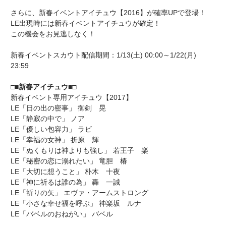
さらに、新春イベントアイチュウ【2016】が確率UPで登場！
LE出現時には新春イベントアイチュウが確定！
この機会をお見逃しなく！
新春イベントスカウト配信期間：1/13(土) 00:00～1/22(月)
23:59
□■新春アイチュウ■□
新春イベント専用アイチュウ【2017】
LE「日の出の密事」 御剣 晃
LE「静寂の中で」 ノア
LE「優しい包容力」 ラビ
LE「幸福の女神」 折原 輝
LE「ぬくもりは神よりも強し」 若王子 楽
LE「秘密の恋に溺れたい」 竜胆 椿
LE「大切に想うこと」 朴木 十夜
LE「神に祈るは誰の為」 轟 一誠
LE「祈りの矢」 エヴァ・アームストロング
LE「小さな幸せ福を呼ぶ」 神楽坂 ルナ
LE「バベルのおねがい」 バベル