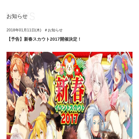
お知らせ
お知らせ
TOP
2018年01月11日(木)
＃お知らせ
アイ★チュウとは
お知らせ
【予告】新春スカウト2017開催決定！
ユニット&キャラクター
アイ★チュウとは
アプリゲーム
ユニット&キャラクター
イベント・キャンペーン
アプリゲーム
ミュージック
イベント・キャンペーン
グッズ・本
ミュージック
ギャラリー
グッズ・本
ギャラリー