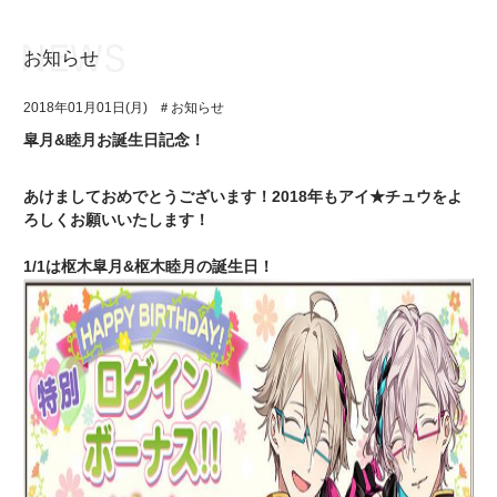
お知らせ
お知らせ
TOP
2018年01月01日(月)
＃お知らせ
アイ★チュウとは
お知らせ
皐月&睦月お誕生日記念！
ユニット&キャラクター
アイ★チュウとは
あけましておめでとうございます！2018年もアイ★チュウをよ
アプリゲーム
ユニット&キャラクター
ろしくお願いいたします！
イベント・キャンペーン
アプリゲーム
1/1は枢木皐月&枢木睦月の誕生日！
ミュージック
イベント・キャンペーン
グッズ・本
ミュージック
ギャラリー
グッズ・本
ギャラリー