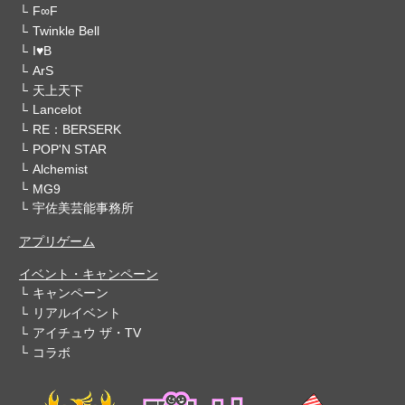
F∞F
Twinkle Bell
I♥B
ArS
天上天下
Lancelot
RE：BERSERK
POP'N STAR
Alchemist
MG9
宇佐美芸能事務所
アプリゲーム
イベント・キャンペーン
キャンペーン
リアルイベント
アイチュウ ザ・TV
コラボ