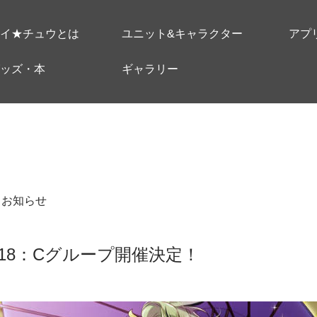
イ★チュウとは
ユニット&キャラクター
アプ
ッズ・本
ギャラリー
＃お知らせ
18：Cグループ開催決定！