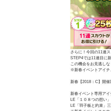
さらに！今回の11連
STEP4では11連目に
この機会をお見逃しな
※新春イベントアイチ
新春【2018：C】開催期間：2
新春イベント専用アイチ
LE「１０８つの想い
LE「羽子板と約束」