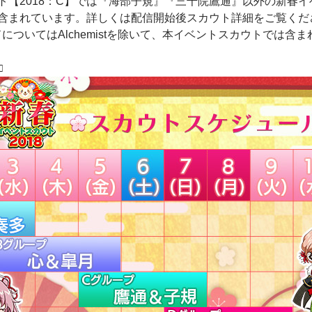
ト【2018：C】では『海部子規』『三千院鷹通』以外の新春イ
含まれています。詳しくは配信開始後スカウト詳細をご覧くだ
ついてはAlchemistを除いて、本イベントスカウトでは含
□