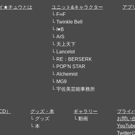
イ★チュウとは
ユニット&キャラクター
アプ
F∞F
Twinkle Bell
I♥B
ArS
天上天下
Lancelot
RE：BERSERK
POP'N STAR
Alchemist
MG9
宇佐美芸能事務所
CD）
グッズ・本
ギャラリー
プライ
グッズ
動画
お問い
YouT
本
Twitt