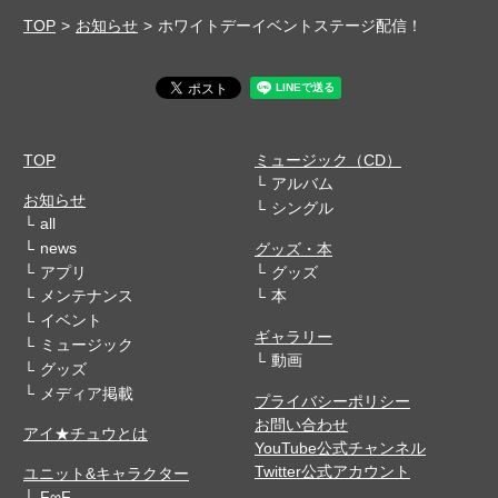
TOP
お知らせ
ホワイトデーイベントステージ配信！
TOP
ミュージック（CD）
アルバム
お知らせ
シングル
all
news
グッズ・本
アプリ
グッズ
メンテナンス
本
イベント
ギャラリー
ミュージック
動画
グッズ
メディア掲載
プライバシーポリシー
お問い合わせ
アイ★チュウとは
YouTube公式チャンネル
Twitter公式アカウント
ユニット&キャラクター
F∞F