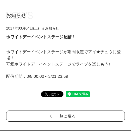
お知らせ
お知らせ
TOP
2017年03月04日(土)
＃お知らせ
アイ★チュウとは
お知らせ
ホワイトデーイベントステージ配信！
ユニット&キャラクター
アイ★チュウとは
ホワイトデーイベントステージが期間限定でアイ★チュウに登
アプリゲーム
ユニット&キャラクター
場！
可愛ホワイトデーイベントステージでライブを楽しもう♪
イベント・キャンペーン
アプリゲーム
配信期間：3/5 00:00～3/21 23:59
ミュージック
イベント・キャンペーン
グッズ・本
ミュージック
ギャラリー
グッズ・本
ギャラリー
一覧に戻る